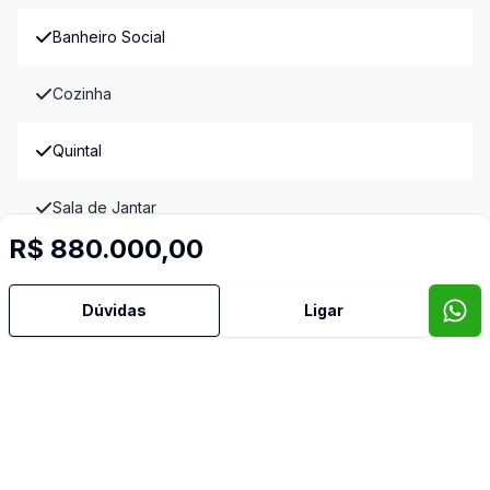
Banheiro Social
Cozinha
Quintal
Sala de Jantar
R$ 880.000,00
Sala de TV
Dúvidas
Ligar
Telha Termoacustica
Video do imóvel
Imóveis semelhantes
Confira imóveis semelhantes