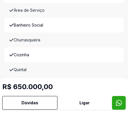
Área de Serviço
Banheiro Social
Churrasqueira
Cozinha
Quintal
Sala de Jantar
R$ 650.000,00
Sala de TV
Dúvidas
Ligar
Telha Termoacustica
Video do imóvel