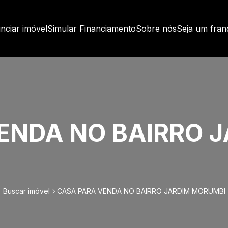
nciar imóvel
Simular Financiamento
Sobre nós
Seja um fra
ENDA NO BAIRRO 
Buscar imóvel
CASA PARA VENDA NO BAIRRO JARDIM MORUMBI