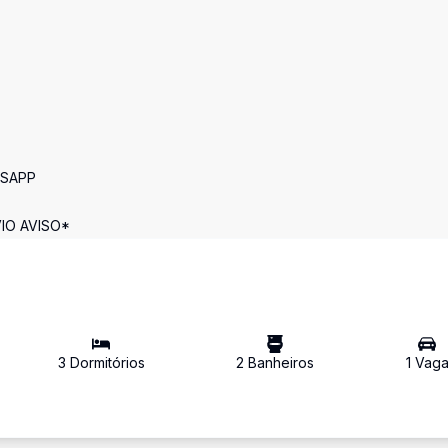
TSAPP
IO AVISO*
3
Dormitório
s
2
Banheiro
s
1
Vag