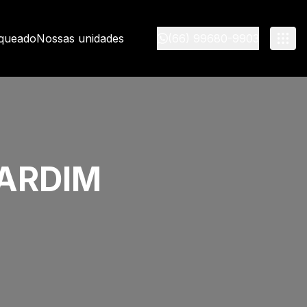
nqueado
Nossas unidades
(66) 99680-9903
JARDIM