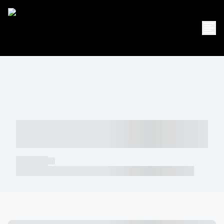
----- ----- -- ------ ---- ---- -- ----- -----
----- --- ------
----- -----
----- ----- -- ------ ---- ---- -- ----- ----- ----- --- ------