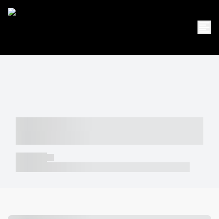
----- ----- -- ------ ---- ---- -- ----- -----
----- --- ------
----- -----
----- ----- -- ------ ---- ---- -- ----- ----- ----- --- ------