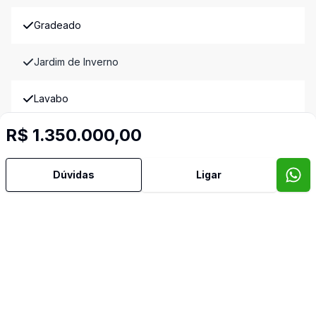
Gradeado
Jardim de Inverno
Lavabo
R$ 1.350.000,00
Quintal
Sala de TV
Dúvidas
Ligar
Video do imóvel
Imóveis semelhantes
Confira imóveis semelhantes