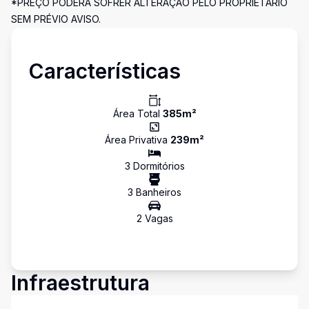
*PREÇO PODERÁ SOFRER ALTERAÇÃO PELO PROPRIETÁRIO
SEM PRÉVIO AVISO.
Características
Área Total
385
m²
Área Privativa
239
m²
3
Dormitório
s
3
Banheiro
s
2
Vaga
s
Infraestrutura