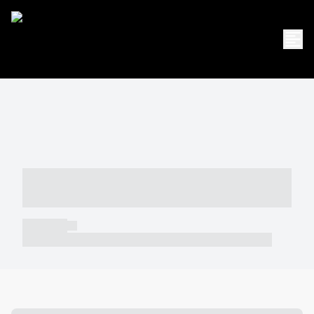
----- ----- -- ------ ---- ---- -- ----- -----
----- --- ------
----- -----
----- ----- -- ------ ---- ---- -- ----- ----- ----- --- ------