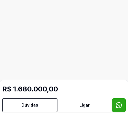
R$ 1.680.000,00
Mais informações
Dúvidas
Ligar
Área de Serviço
Banheiro Social