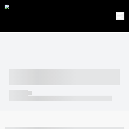
----- ----- -- ------ ---- ---- -- ----- -----
----- --- ------
----- -----
----- ----- -- ------ ---- ---- -- ----- ----- ----- --- ------