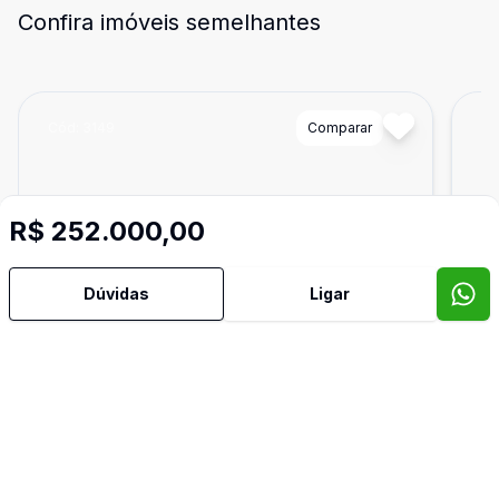
Confira imóveis semelhantes
Cód:
3149
Comparar
Có
R$ 252.000,00
Dúvidas
Ligar