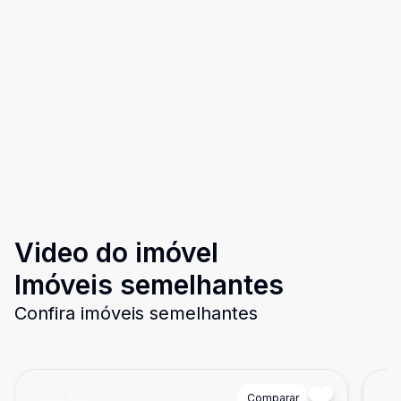
Video do imóvel
Imóveis semelhantes
Confira imóveis semelhantes
Cód:
4531
Comparar
Có