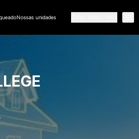
nqueado
Nossas unidades
(66) 99680-9903
LLEGE
L