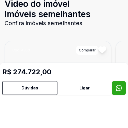
Video do imóvel
Imóveis semelhantes
Confira imóveis semelhantes
Cód:
4853
Comparar
Có
R$ 274.722,00
Dúvidas
Ligar