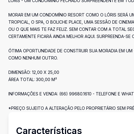
LÓRIS - UM CONDOMÍNIO FECHADO SURPREENDENTE EM TOD
MORAR EM UM CONDOMÍNIO RESORT COMO O LÓRIS SERÁ UM P
TROPICAL, O SPA, O BOLICHE PLACE, UMA SESSÃO DE CINE
OU O QUE MAIS TE FAZ FELIZ. SEM CONTAR COM A TOTAL SE
CERTAMENTE FICARÁ AINDA MELHOR AQUI. SURPREENDA-SE 
ÓTIMA OPORTUNIDADE DE CONSTRUIR SUA MORADIA EM UM 
COMO NENHUM OUTRO.
DIMENSÃO: 12,00 X 25,00
ÁREA TOTAL: 300,00 M²
INFORMAÇÕES E VENDA: (66) 99680.1610 - TELEFONE E WHA
*PREÇO SUJEITO A ALTERAÇÃO PELO PROPRIETÁRIO SEM PRÉ
Características