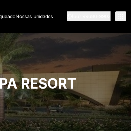
nqueado
Nossas unidades
(66) 99680-9903
SPA RESORT