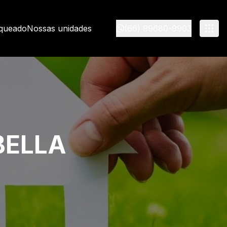
nqueado
Nossas unidades
(66) 99680-9903
BELLA