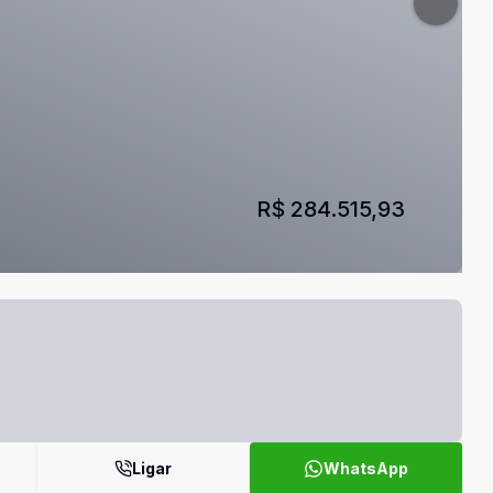
R$ 284.515,93
Ligar
WhatsApp