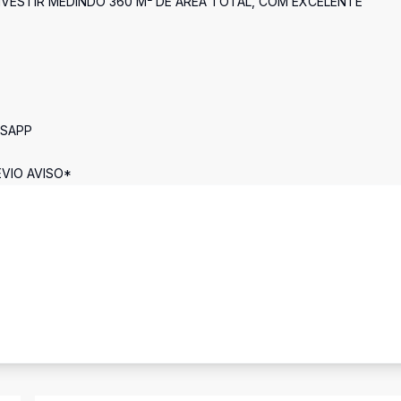
VESTIR MEDINDO 360 M² DE ÁREA TOTAL, COM EXCELENTE
TSAPP
VIO AVISO*