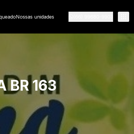
nqueado
Nossas unidades
(66) 99680-9903
A BR 163