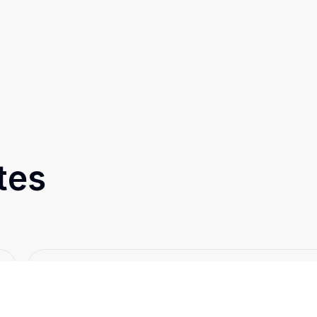
tes
Cód:
1330
Comparar