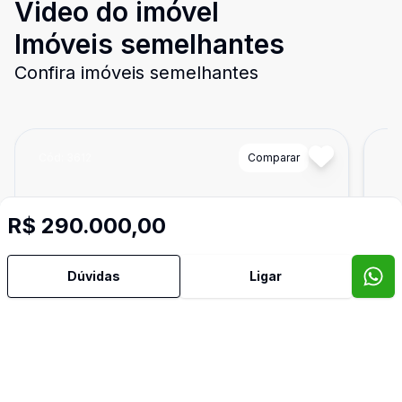
Video do imóvel
Imóveis semelhantes
Confira imóveis semelhantes
Cód:
3612
Comparar
Có
R$ 290.000,00
Dúvidas
Ligar