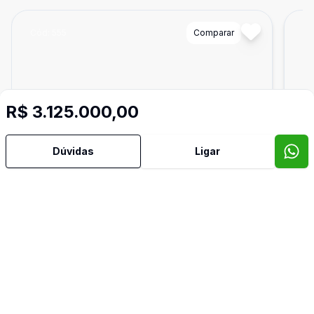
Cód:
555
Comparar
Có
R$ 3.125.000,00
Dúvidas
Ligar
2500
m²
Terreno Industrial
Terr