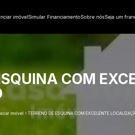
nciar imóvel
Simular Financiamento
Sobre nós
Seja um fra
ESQUINA COM EXC
O
uscar imóvel
TERRENO DE ESQUINA COM EXCELENTE LOCALIZAÇ