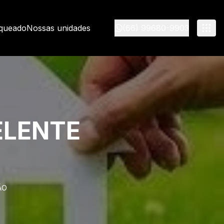
nqueado
Nossas unidades
(66) 99680-9903
ELENTE
ÃO