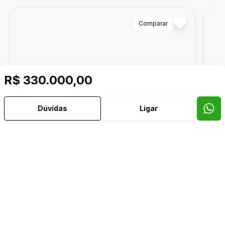
Cód:
4782
Comparar
Có
R$ 330.000,00
Dúvidas
Ligar
476
m²
Terreno
Ter