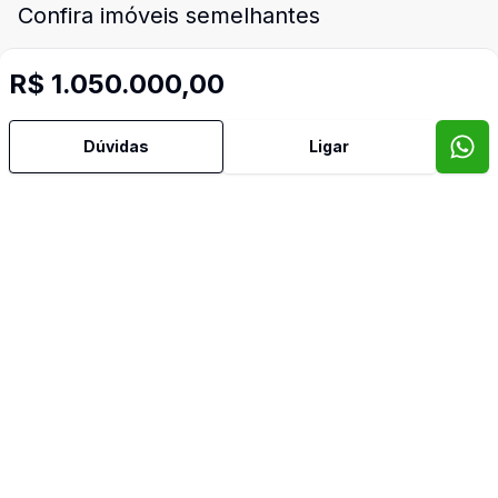
Confira imóveis semelhantes
R$ 1.050.000,00
Cód:
462
Comparar
Có
Dúvidas
Ligar