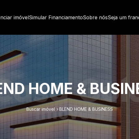
nciar imóvel
Simular Financiamento
Sobre nós
Seja um fra
END HOME & BUSIN
Buscar imóvel
BLEND HOME & BUSINESS