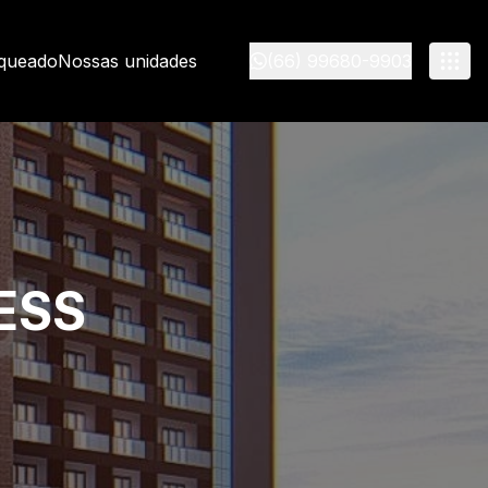
nqueado
Nossas unidades
(66) 99680-9903
ESS