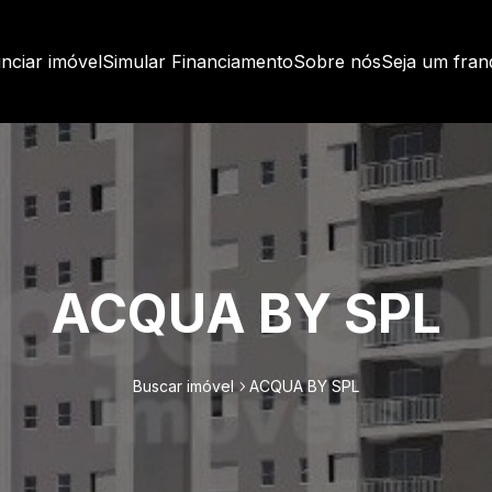
nciar imóvel
Simular Financiamento
Sobre nós
Seja um fra
ACQUA BY SPL
Buscar imóvel
ACQUA BY SPL