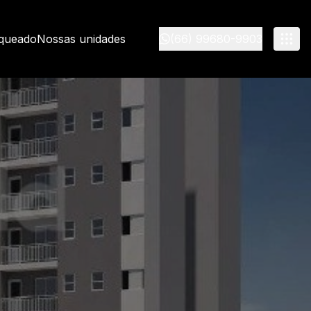
nqueado
Nossas unidades
(66) 99680-9903