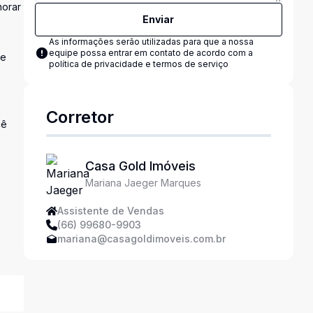
morar
Enviar
As informações serão utilizadas para que a nossa
equipe possa entrar em contato de acordo com a
 e
política de privacidade e termos de serviço
Corretor
cê
Casa Gold Imóveis
Mariana Jaeger Marques
Assistente de Vendas
(66) 99680-9903
mariana@casagoldimoveis.com.br