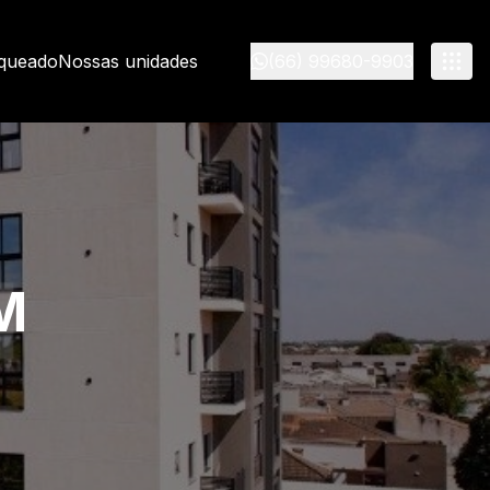
nqueado
Nossas unidades
(66) 99680-9903
M