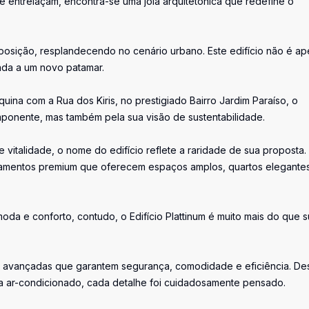
entrelaçam, encontra-se uma jóia arquitetônica que redefine o
posição, resplandecendo no cenário urbano. Este edifício não é a
ada a um novo patamar.
uina com a Rua dos Kiris, no prestigiado Bairro Jardim Paraíso, o
imponente, mas também pela sua visão de sustentabilidade.
 vitalidade, o nome do edifício reflete a raridade de sua proposta.
rtamentos premium que oferecem espaços amplos, quartos elegante
da e conforto, contudo, o Edifício Plattinum é muito mais do que 
as avançadas que garantem segurança, comodidade e eficiência. D
ara ar-condicionado, cada detalhe foi cuidadosamente pensado.