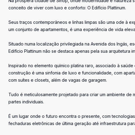
Na próspera cidade de Sinop, onde modernidade e natureza se 
conceito de viver com luxo e conforto: O Edifício Plattinum.
Seus traços contemporâneos e linhas limpas são uma ode à ex
um conjunto de apartamentos, é uma experiência de vida elev
Situado numa localização privilegiada na Avenida dos Ingás, esq
Edifício Plattinum não se destaca apenas pela sua arquitetura 
Inspirado no elemento químico platina raro, associado à saúde e
construção é uma sinfonia de luxo e funcionalidade, com apa
com suítes e closets, além de vagas de garagem.
Tudo é meticulosamente projetado para criar um ambiente de mo
partes individuais.
É um lugar onde o futuro encontra o presente, com tecnologi
fechaduras eletrônicas de última geração até infraestrutura p