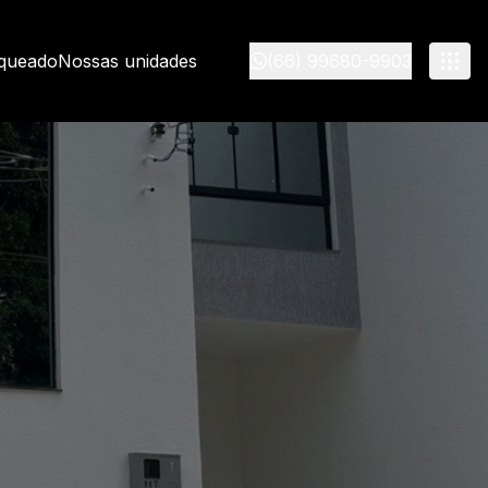
nqueado
Nossas unidades
(66) 99680-9903