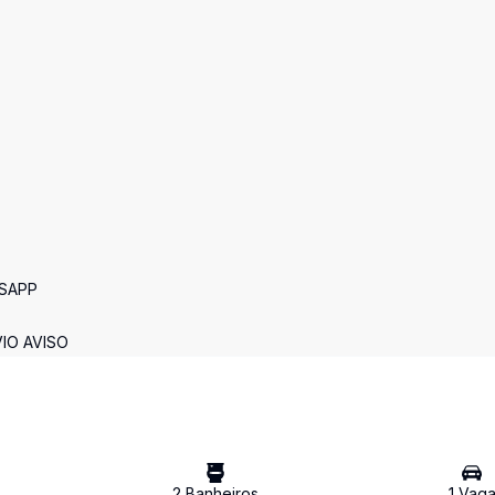
TSAPP
IO AVISO
2
Banheiro
s
1
Vag