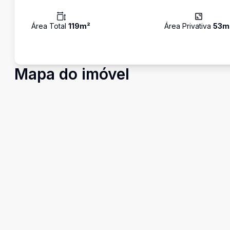
Área Total
119
m²
Área Privativa
53
m
Mapa do imóvel