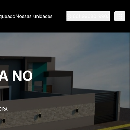
nqueado
Nossas unidades
(66) 99680-9903
A NO
EIRA