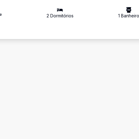
²
2
Dormitório
s
1
Banheir