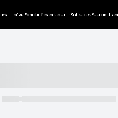
nciar imóvel
Simular Financiamento
Sobre nós
Seja um fra
----- ---- ---- -- ----
----- -----
----- ----- -- ------ ---- ---- -- ----- ----- ----- --- ------