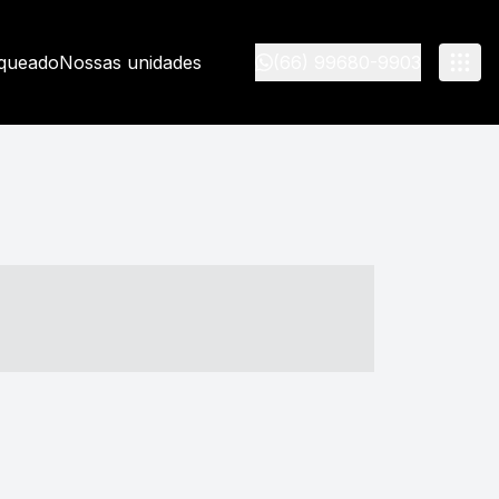
nqueado
Nossas unidades
(66) 99680-9903
- ----- ----- --