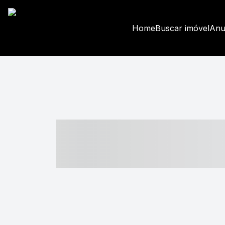
Home
Buscar imóvel
Anu
----- ----- -- -
- ------