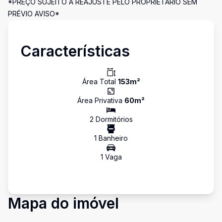
*PREÇO SUJEITO A REAJUSTE PELO PROPRIETÁRIO SEM
PRÉVIO AVISO*
Características
Área Total
153
m²
Área Privativa
60
m²
2
Dormitório
s
1
Banheiro
1
Vaga
Mapa do imóvel