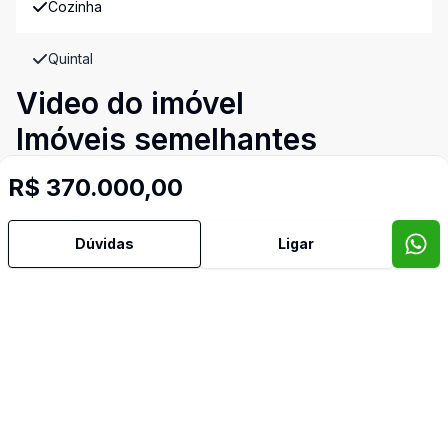
Cozinha
Quintal
Video do imóvel
Imóveis semelhantes
Confira imóveis semelhantes
R$ 370.000,00
Dúvidas
Ligar
Cód:
4366
Comparar
Có