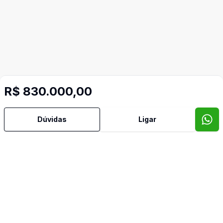
R$ 830.000,00
Mais informações
Dúvidas
Ligar
Área de Serviço
Armários Embutidos
Banheiro Social
Cozinha