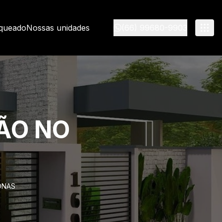
nqueado
Nossas unidades
(66) 99680-9903
ÃO NO
ONAS