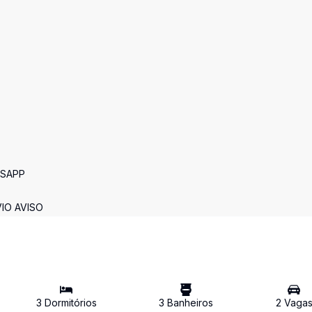
TSAPP
IO AVISO
3
Dormitório
s
3
Banheiro
s
2
Vaga