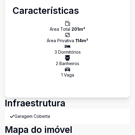
Características
Área Total
201
m²
Área Privativa
114
m²
3
Dormitório
s
2
Banheiro
s
1
Vaga
Infraestrutura
Garagem Coberta
Mapa do imóvel