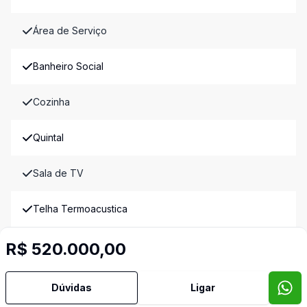
Área de Serviço
Banheiro Social
Cozinha
Quintal
Sala de TV
Telha Termoacustica
Video do imóvel
R$ 520.000,00
Imóveis semelhantes
Confira imóveis semelhantes
Dúvidas
Ligar