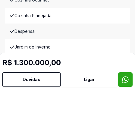
Cozinha Planejada
Despensa
Jardim de Inverno
R$ 1.300.000,00
Lavabo
Hall
Dúvidas
Ligar
Mobiliado
Piscina
Portão Eletrônico