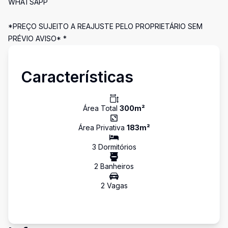
WHATSAPP
*PREÇO SUJEITO A REAJUSTE PELO PROPRIETÁRIO SEM
PRÉVIO AVISO* *
Características
Área Total
300
m²
Área Privativa
183
m²
3
Dormitório
s
2
Banheiro
s
2
Vaga
s