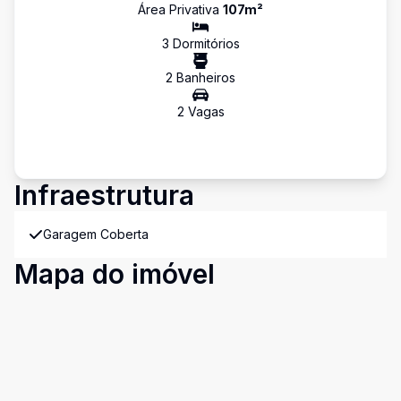
Área Privativa
107
m²
3
Dormitório
s
2
Banheiro
s
2
Vaga
s
Infraestrutura
Garagem Coberta
Mapa do imóvel