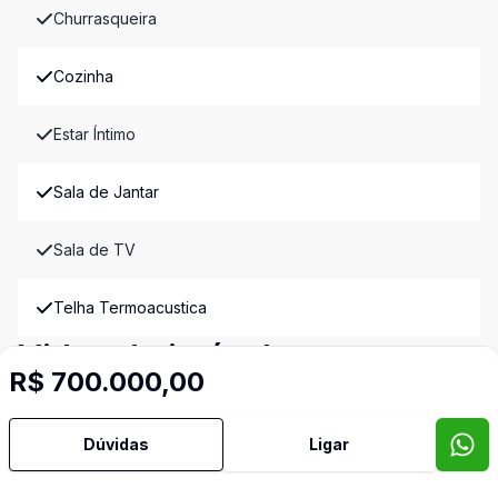
Churrasqueira
Cozinha
Estar Íntimo
Sala de Jantar
Sala de TV
Telha Termoacustica
Video do imóvel
R$ 700.000,00
Imóveis semelhantes
Confira imóveis semelhantes
Dúvidas
Ligar