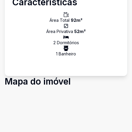
Características
Área Total
92
m²
Área Privativa
52
m²
2
Dormitório
s
1
Banheiro
Mapa do imóvel