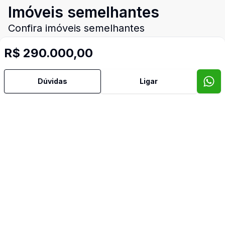
Imóveis semelhantes
Confira imóveis semelhantes
R$ 290.000,00
Cód:
4656
Comparar
Có
Dúvidas
Ligar