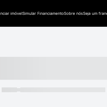
nciar imóvel
Simular Financiamento
Sobre nós
Seja um fra
----- ---- ---- -- ----
----- -----
----- ----- -- ------ ---- ---- -- ----- ----- ----- --- ------