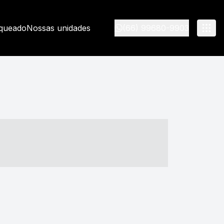
nqueado
Nossas unidades
(66) 99680-9903
- ----- ----- --