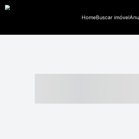
Home
Buscar imóvel
Anu
----- ----- -- -
- ------