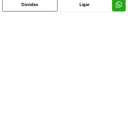
Dúvidas
Ligar
Sala de TV
Telha Termoacustica
Video do imóvel
Imóveis semelhantes
Confira imóveis semelhantes
Cód:
4238
Comparar