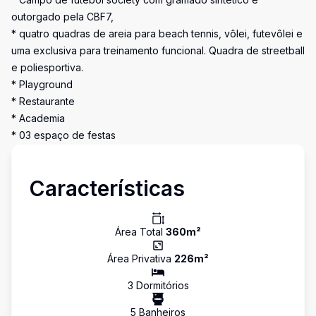
outorgado pela CBF7,
* quatro quadras de areia para beach tennis, vôlei, futevôlei e
uma exclusiva para treinamento funcional. Quadra de streetball
e poliesportiva.
* Playground
* Restaurante
* Academia
* 03 espaço de festas
Características
Área Total
360
m²
Área Privativa
226
m²
3
Dormitório
s
5
Banheiro
s