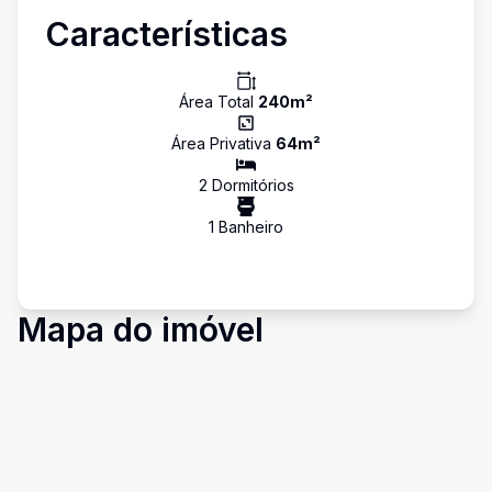
Características
Área Total
240
m²
Área Privativa
64
m²
2
Dormitório
s
1
Banheiro
Mapa do imóvel