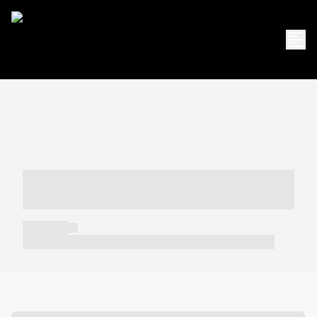
----- ----- -- ------ ---- ---- -- ----- -----
----- --- ------
----- -----
----- ----- -- ------ ---- ---- -- ----- ----- ----- --- ------