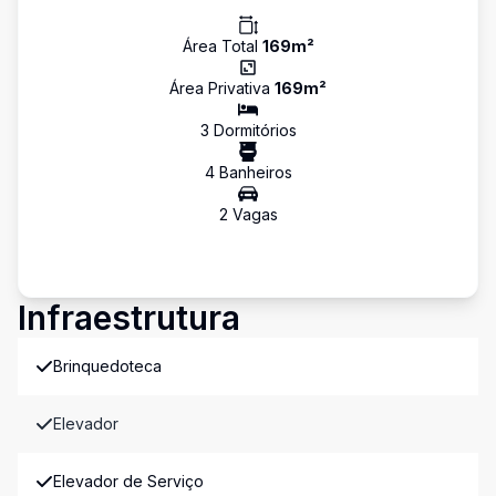
Área Total
169
m²
Área Privativa
169
m²
3
Dormitório
s
4
Banheiro
s
2
Vaga
s
Infraestrutura
Brinquedoteca
Elevador
Elevador de Serviço