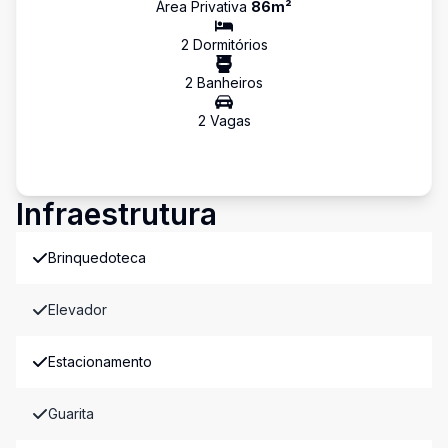
Área Privativa
86
m²
2
Dormitório
s
2
Banheiro
s
2
Vaga
s
Infraestrutura
Brinquedoteca
Elevador
Estacionamento
Guarita