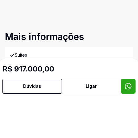
Mais informações
Suítes
R$ 917.000,00
Área de Serviço
Dúvidas
Ligar
Banheiro Social
Churrasqueira
Cozinha
Portão Eletrônico