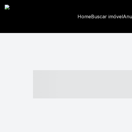
Home
Buscar imóvel
Anu
----- ----- -- -
- ------