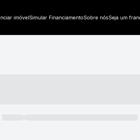
nciar imóvel
Simular Financiamento
Sobre nós
Seja um fra
----- ---- ---- -- ----
----- -----
----- ----- -- ------ ---- ---- -- ----- ----- ----- --- ------