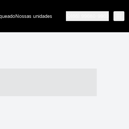
nqueado
Nossas unidades
(66) 99680-9903
- ----- ----- --