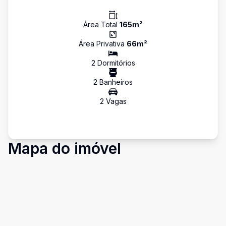
Área Total
165
m²
Área Privativa
66
m²
2
Dormitório
s
2
Banheiro
s
2
Vaga
s
Mapa do imóvel