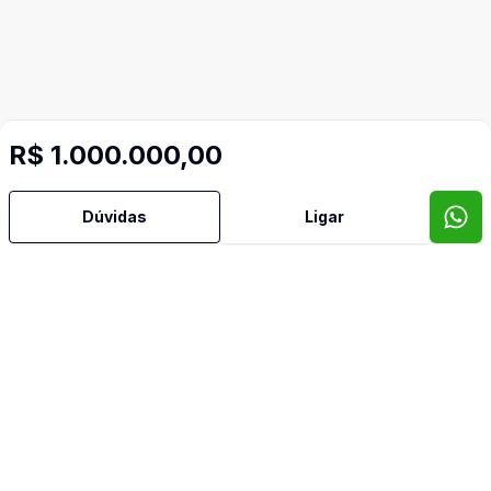
R$ 1.000.000,00
Mais informações
Dúvidas
Ligar
Banheiro Social
Churrasqueira
Cozinha
Deck
Piscina