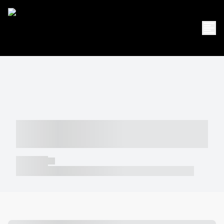
----- ----- -- ------ ---- ---- -- ----- -----
----- --- ------
----- -----
----- ----- -- ------ ---- ---- -- ----- ----- ----- --- ------