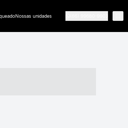
nqueado
Nossas unidades
(66) 99680-9903
- ----- ----- --