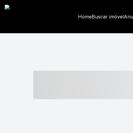
Home
Buscar imóvel
Anu
----- ----- -- -
- ------