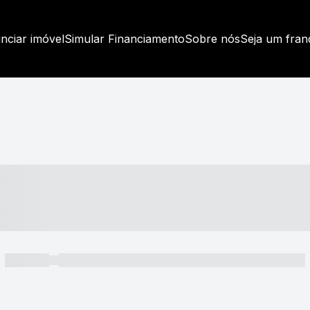
nciar imóvel
Simular Financiamento
Sobre nós
Seja um fra
----- ---- ---- -- ----
----- -----
----- ----- -- ------ ---- ---- -- ----- ----- ----- --- ------