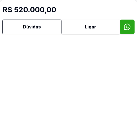
Mais informações
R$ 520.000,00
Suítes
Dúvidas
Ligar
Área de Serviço
Banheiro Social
Cozinha
Quintal
Sala de TV
Video do imóvel
Corretor