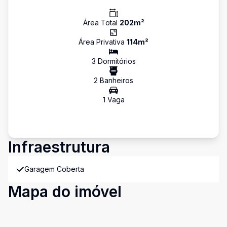
Área Total
202
m²
Área Privativa
114
m²
3
Dormitório
s
2
Banheiro
s
1
Vaga
Infraestrutura
Garagem Coberta
Mapa do imóvel