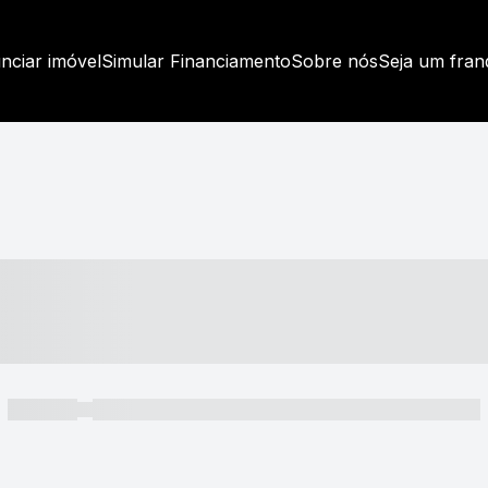
nciar imóvel
Simular Financiamento
Sobre nós
Seja um fra
----- ---- ---- -- ----
----- -----
----- ----- -- ------ ---- ---- -- ----- ----- ----- --- ------