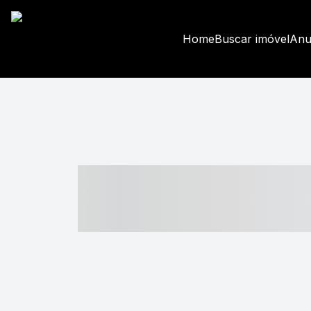
Home
Buscar imóvel
Anu
----- ----- -- -
- ------