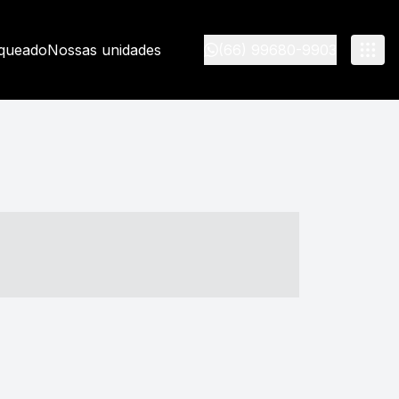
nqueado
Nossas unidades
(66) 99680-9903
- ----- ----- --